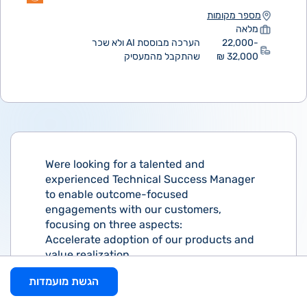
מספר מקומות
מלאה
22,000-
הערכה מבוססת AI ולא שכר
32,000 ₪
שהתקבל מהמעסיק
Were looking for a talented and
experienced Technical Success Manager
to enable outcome-focused
engagements with our customers,
focusing on three aspects:
Accelerate adoption of our products and
value realization.
Explore new opportunities for expansion
הגשת מועמדות
by understanding the scope of customer
use cases.