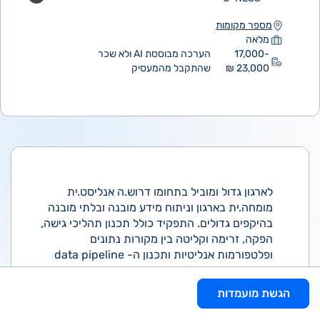
מספר מקומות
מלאה
17,000-
הערכה מבוססת AI ולא שכר
23,000 ₪
שהתקבל מהמעסיק
לארגון גדול ומוביל בתחומו דרוש.ה אנליסט.ית
מומחה.ית בארגון וניתוח מידע מובנה ובלתי מובנה
בהיקפים גדולים. התפקיד כולל תכנון תהליכי גישה,
הפקה, זרימה וקליטה בין מקורות נתונים
ופלטפורמות אנליטיות ותכנון ה- data pipeline
עבודה שוטפת מול ממשקים : מוצר, פיתוח, שיווק ו-
BI
הגשת מועמדות
דרישות:
- 4 שנות ניסיון לפחות בתפקיד אנליסט.ית- חובה