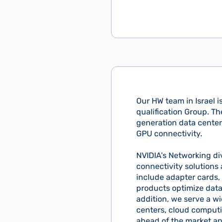
Our HW team in Israel i
qualification Group. Th
generation data center
GPU connectivity.
NVIDIA's Networking di
connectivity solutions 
include adapter cards,
products optimize data
addition, we serve a w
centers, cloud computi
ahead of the market an