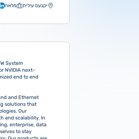
יקנעם עילית
מלאה
 HW System
for NVIDIA next-
mized end to end
Band and Ethernet
g solutions that
ologies. Our
 and scalability. In
ng, enterprise, data
selves to stay
ry. Our products are