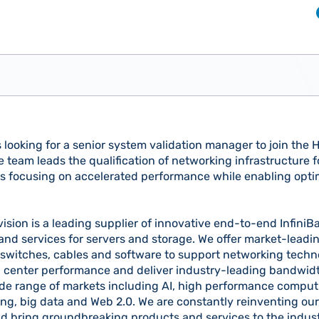
s looking for a senior system validation manager to join the
e team leads the qualification of networking infrastructure 
s focusing on accelerated performance while enabling opti
vision is a leading supplier of innovative end-to-end Infini
and services for servers and storage. We offer market-leadin
 switches, cables and software to support networking techn
 center performance and deliver industry-leading bandwidth
ide range of markets including AI, high performance computi
ng, big data and Web 2.0. We are constantly reinventing our
d bring groundbreaking products and services to the indust