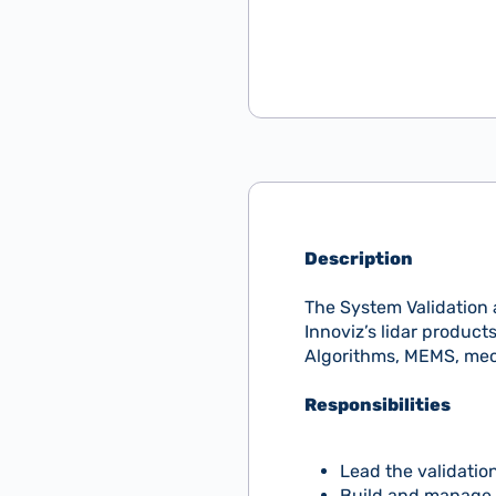
Description
The System Validation a
Innoviz’s lidar product
Algorithms, MEMS, mec
Responsibilities
Lead the validation
Build and manage a