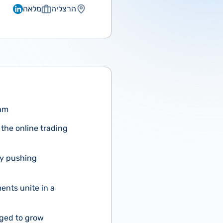
הרצליה
מלאה
eam
the online trading
ly pushing
ents unite in a
aged to grow