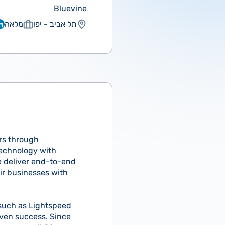
Bluevine
תל אביב - יפו
מלאה
ers through
technology with
 deliver end-to-end
r businesses with
 such as Lightspeed
oven success. Since