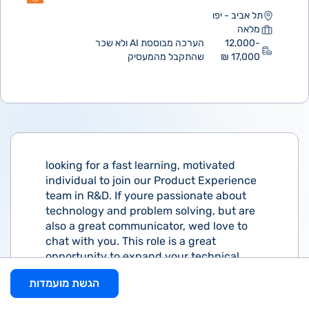
תל אביב - יפו
מלאה
12,000-
הערכה מבוססת AI ולא שכר
17,000 ₪
שהתקבל מהמעסיק
looking for a fast learning, motivated
individual to join our Product Experience
team in R&D. If youre passionate about
technology and problem solving, but are
also a great communicator, wed love to
chat with you. This role is a great
opportunity to expand your technical
skillset and work directly with our
הגשת מועמדות
Software Engineers to support a wide
range of customer use cases on a variety