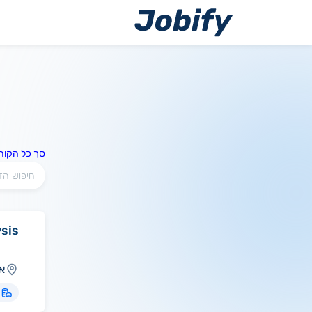
ילוג
תוכן
סך כל הקורס
ysis
או
ס