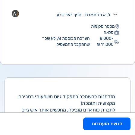
ל.י.א.ל כח אדם - סניף באר שבע
מספר מקומות
מלאה
8,000-
הערכה מבוססת AI ולא שכר
11,000 ₪
שהתקבל מהמעסיק
הזדמנות להשתלב בתפקיד גיוס משמעותי בסביבה
מקצועית ותומכת!
לחברת כוח אדם מובילה, מחפשים אותך איש גיוס
שמחפש/ת את האתגר הבא!
ניהול תהליכי גיוס מקצה לקצה
הגשת מועמדות
סינון קו"ח, ראיונות טלפוניים ופרונטליים