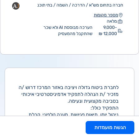
חברה בתחום מש"א / הדרכה / השמה / בתי תוכנ
מספר מקומות
מלאה
9,000-
הערכה מבוססת AI ולא שכר
12,000 ₪
שהתקבל מהמעסיק
לחברת ביטוח גדולה ויציבה באזור המרכז דרוש /ה
מזכיר /ת הנהלה לתפקיד אדמיניסטרטיבי איכותי
בסביבה מקצועית ונעימה.
התפקיד כולל:
ניהול יומן, תיאום פגישות, מענה טלפוני, קבלת
אורחים, הכנת מצגות וחומרים לישיבות.
הגשת מועמדות
משרה מלאה, שכר גבוה למתאימים /ות.
עובד /ת חברה מהיום הראשון, תנאים טובים ואווירה