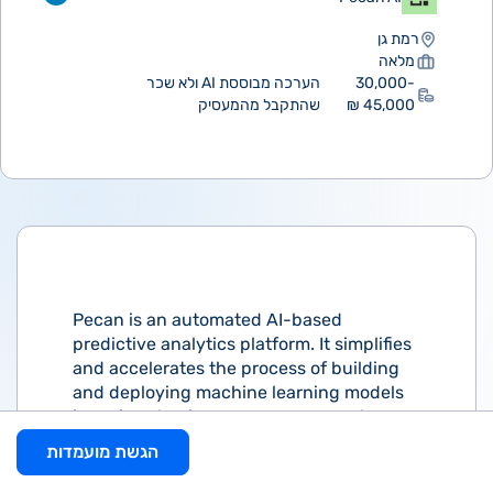
רמת גן
מלאה
30,000-
הערכה מבוססת AI ולא שכר
45,000 ₪
שהתקבל מהמעסיק
Pecan is an automated AI-based
predictive analytics platform. It simplifies
and accelerates the process of building
and deploying machine learning models
in various business use-cases, such as
life-time value, Churn, demand forecast
הגשת מועמדות
and more. Pecan connects to the raw
data and completely automates the data