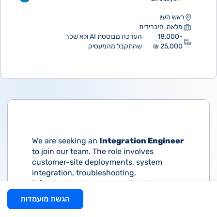
ראש העין
מלאה, היברידית
18,000-
הערכה מבוססת AI ולא שכר
25,000 ₪
שהתקבל מהמעסיק
We are seeking an
Integration Engineer
to join our team. The role involves
customer-site deployments, system
integration, troubleshooting,
infrastructure management, and
collaboration with development teams to
הגשת מועמדות
establish and maintain complex software
environments. The position combines