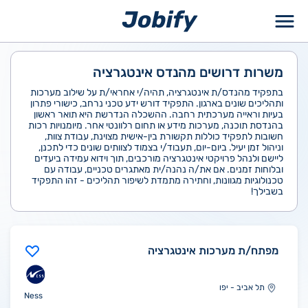
ילוג
תוכן
משרות דרושים מהנדס אינטגרציה
בתפקיד מהנדס/ת אינטגרציה, תהיה/י אחראי/ת על שילוב מערכות
ותהליכים שונים בארגון. התפקיד דורש ידע טכני נרחב, כישורי פתרון
בעיות וראייה מערכתית רחבה. ההשכלה הנדרשת היא תואר ראשון
בהנדסת תוכנה, מערכות מידע או תחום רלוונטי אחר. מיומנויות רכות
חשובות לתפקיד כוללות תקשורת בין-אישית מצוינת, עבודת צוות,
וניהול זמן יעיל. ביום-יום, תעבוד/י בצמוד לצוותים שונים כדי לתכנן,
ליישם ולנהל פרויקטי אינטגרציה מורכבים, תוך וידוא עמידה ביעדים
ובלוחות זמנים. אם את/ה נהנה/ית מאתגרים טכניים, עבודה עם
טכנולוגיות מגוונות, וחתירה מתמדת לשיפור תהליכים - זהו התפקיד
בשבילך!
מפתח/ת מערכות אינטגרציה
תל אביב - יפו
Ness