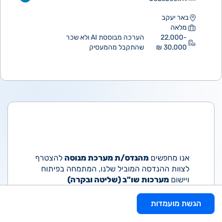
באר יעקב
מלאה
22,000-
הערכה מבוססת AI ולא שכר
30,000 ₪
שהתקבל מהמעסיק
אנו מחפשים
מהנדס/ת מערכת מנוסה
להצטרף
לצוות ההנדסה המוביל שלנו, המתמחה בפיתוח
ויישום
מערכות שו"ב (שליטה ובקרה)
מתקדמות. אם את/ה נלהב/ת מטכנולוגיה,
בעל/ת יכולת חשיבה מערכתית ויכולת להוביל
הגשת מועמדות
פתרונות מורכבים, מקומך איתנו!