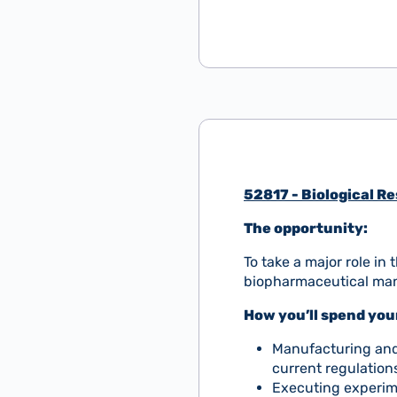
52817 - Biological R
The opportunity:
To take a major role i
biopharmaceutical ma
How you’ll spend you
Manufacturing and
current regulation
Executing experime