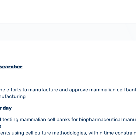
esearcher
n the efforts to manufacture and approve mammalian cell bank
nufacturing
r day
 testing mammalian cell banks for biopharmaceutical manu
s
nts using cell culture methodologies, within time constrain