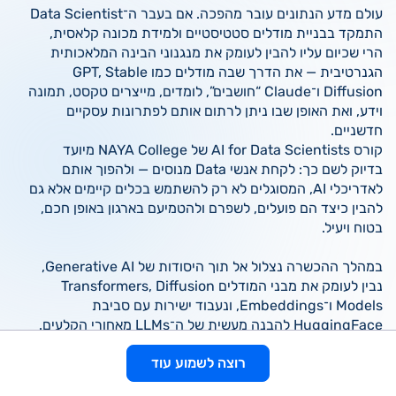
עולם מדע הנתונים עובר מהפכה. אם בעבר ה־Data Scientist
התמקד בבניית מודלים סטטיסטיים ולמידת מכונה קלאסית,
הרי שכיום עליו להבין לעומק את מנגנוני הבינה המלאכותית
הגנרטיבית — את הדרך שבה מודלים כמו GPT, Stable
Diffusion ו־Claude “חושבים”, לומדים, מייצרים טקסט, תמונה
וידע, ואת האופן שבו ניתן לרתום אותם לפתרונות עסקיים
חדשניים.
קורס AI for Data Scientists של NAYA College מיועד
בדיוק לשם כך: לקחת אנשי Data מנוסים — ולהפוך אותם
לאדריכלי AI, המסוגלים לא רק להשתמש בכלים קיימים אלא גם
להבין כיצד הם פועלים, לשפרם ולהטמיעם בארגון באופן חכם,
בטוח ויעיל.
במהלך ההכשרה נצלול אל תוך היסודות של Generative AI,
נבין לעומק את מבני המודלים Transformers, Diffusion
Models ו־Embeddings, ונעבוד ישירות עם סביבת
HuggingFace להבנה מעשית של ה־LLMs מאחורי הקלעים.
נלמד לפתח ולחבר מודלים לסביבות עסקיות אמיתיות בעזרת
רוצה לשמוע עוד
LangChain, LlamaIndex ו־RAG (Retrieval-Augmented
Generation), ונעמיק ביכולות של Prompt Engineering,