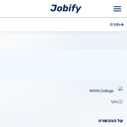
ילוג
חזרה
תוכן
NAYA College
בוקר
על ההכשרה