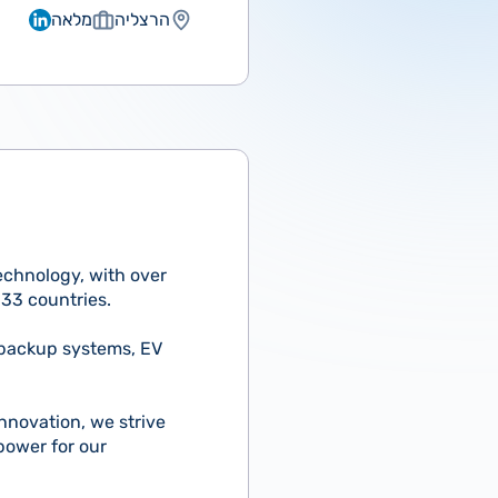
הרצליה
מלאה
echnology, with over
133 countries.
, backup systems, EV
nnovation, we strive
power for our