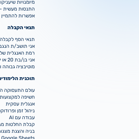
מיומנויות שיעניק
התנסות מעשית – 
אפשרות להתמיין לקורסים המתקדמים
תנאי הקבלה
תנאי הסף לקבלה:
אני תושב/ת הנגב
רמת האנגלית שלי 
אני בן/בת 20 או יותר
מוטיבציה גבוהה ו
תוכנית הלימודים
עולם התעסוקה המ
חשיפה למקצועות 
אנגלית עסקית
ניהול זמן ופרודו
עבודה עם AI
קבלת החלטות מב
בניה והצגת מצגו
Google Sheets