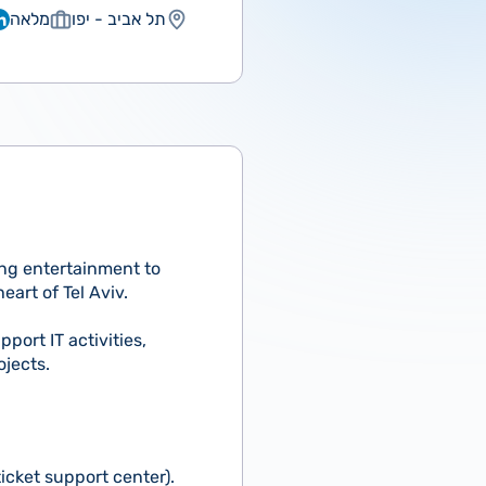
תל אביב - יפו
מלאה
ing entertainment to
art of Tel Aviv.
port IT activities,
jects.
icket support center).