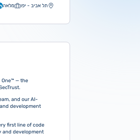
תל אביב - יפו
מלאה
x One™ — the
SecTrust.
eam, and our AI-
c and development
y first line of code
ty and development