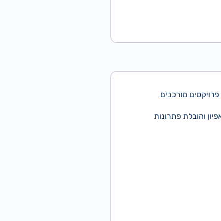
פשים Solution Consultant בתחום Contact Center להובלת פרויקטים מורכבים
יון והובלת פתרונות