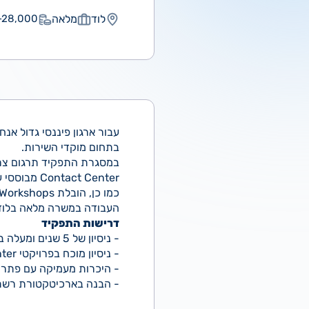
לוד
מלאה
28,000 ₪
בתחום מוקדי השירות.
במסגרת התפקיד תרגום צרכי
Contact Center מבוססי ענן.
כמו כן, הובלת Workshops ואיסוף דרישות מול לקוחות וגורמים עסקיים.
העבודה במשרה מלאה בלוד 
דרישות התפקיד
- ניסיון של 5 שנים ומעלה בתפקידי Solution Consultant / Solution Architect.
- ניסיון מוכח בפרויקטי Contact Center ו-CCaaS.
- היכרות מעמיקה עם פתרונות E CXone
- הבנה בארכיטקטורת רשת, פרוטוקולי תקש