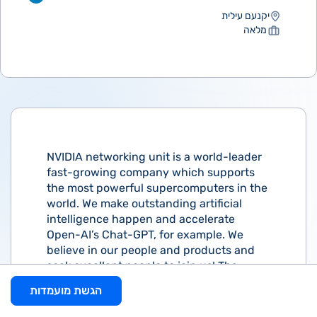
יקנעם עילית
מלאה
NVIDIA networking unit is a world-leader
fast-growing company which supports
the most powerful supercomputers in the
world. We make outstanding artificial
intelligence happen and accelerate
Open-AI’s Chat-GPT, for example. We
believe in our people and products and
seek excellent people to join us! The
Network Application Engineering team is
הגשת מועמדות
looking for a hardworking, keen
Senior
HW Engineer
to join the team and