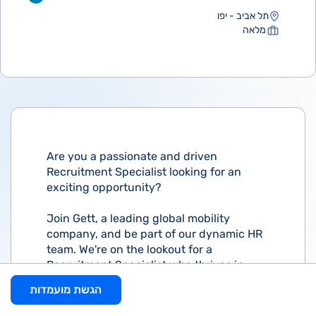
תל אביב - יפו
מלאה
Are you a passionate and driven
Recruitment Specialist looking for an
exciting opportunity?
Join Gett, a leading global mobility
company, and be part of our dynamic HR
team. We're on the lookout for a
Recruitment Specialist who thrives in
high-volume recruitment environments
הגשת מועמדות
and is ready to make an impact in the
world of mobility.