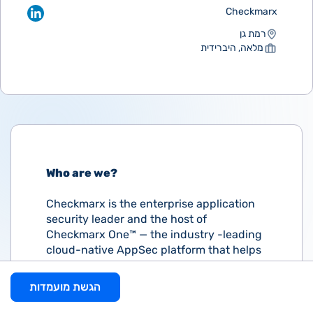
Checkmarx
רמת גן
מלאה, היברידית
Who are we?
Checkmarx is the enterprise application
security leader and the host of
Checkmarx One™ — the industry -leading
cloud-native AppSec platform that helps
enterprises build #DevSecTrust.
הגשת מועמדות
Powered by the intelligence from our
industry-leading AppSec security