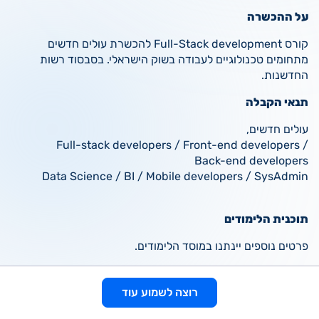
על ההכשרה
קורס Full-Stack development להכשרת עולים חדשים
מתחומים טכנולוגיים לעבודה בשוק הישראלי. בסבסוד רשות
החדשנות.
תנאי הקבלה
עולים חדשים,
Full-stack developers / Front-end developers /
Back-end developers
Data Science / BI / Mobile developers / SysAdmin
תוכנית הלימודים
פרטים נוספים יינתנו במוסד הלימודים.
רוצה לראות עוד הכשרות ומסלולי לימוד שיכולים להתאים
רוצה לשמוע עוד
לך?​ ב-Jobify יש מעל 8,000 הכשרות ומסלולי לימוד,