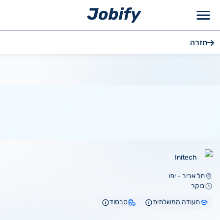
ילוג
חזרה
תוכן
Initech
תל אביב - יפו
בוקר
תעודה ממשלתית
סבסוד