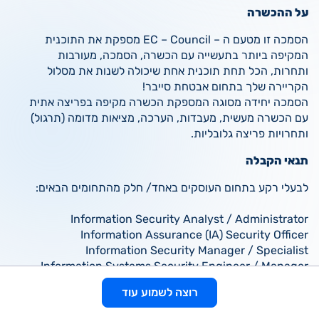
על ההכשרה
הסמכה זו מטעם ה – EC – Council מספקת את התוכנית
המקיפה ביותר בתעשייה עם הכשרה, הסמכה, מעורבות
ותחרות, הכל תחת תוכנית אחת שיכולה לשנות את מסלול
הקריירה שלך בתחום אבטחת סייבר!
הסמכה יחידה מסוגה המספקת הכשרה מקיפה בפריצה אתית
עם הכשרה מעשית, מעבדות, הערכה, מציאות מדומה (תרגול)
ותחרויות פריצה גלובליות.
תנאי הקבלה
לבעלי רקע בתחום העוסקים באחד/ חלק מהתחומים הבאים:
Information Security Analyst / Administrator
Information Assurance (IA) Security Officer
Information Security Manager / Specialist
Information Systems Security Engineer / Manager
Information Security Professionals / Officers
רוצה לשמוע עוד
Information Security / IT Auditors
Risk / Threat/Vulnerability Analyst