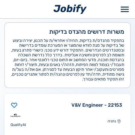
ילוג
תוכן
משרות דרושים מהנדס בדיקות
בתפקיד מהנדס/ת בדיקות, תהיה/י אחראי/ת על תכנון, יצירה וביצוע
של בדיקות על מנת לוודא שהמוצר או המערכת עומדים בדרישות
ובסטנדרטים הנדרשים. התפקיד דורש ידע טכני, כישורי פתרון בעיות,
תשומת לב לפרטים וחשיבה אנליטית. בדרך כלל נדרשת השכלה
בהנדסת תוכנה, מדעי המחשב או תחום טכני רלוונטי אחר. ביום-יום,
תעבוד/י בצמוד לצוות הפיתוח, תזהה/י באגים ובעיות, תיצור/י דוחות
מפורטים ותעקוב/י אחר תיקון הבעיות עד לסגירתן. אם את/ה בעל/ת
גישה מתודית, חדה/חד עין לפרטים ונהנה/ית לפתור אתגרים טכניים,
זהו תפקיד מתאים עבורך.
22153 - V&V Engineer
נתניה
QualityAI