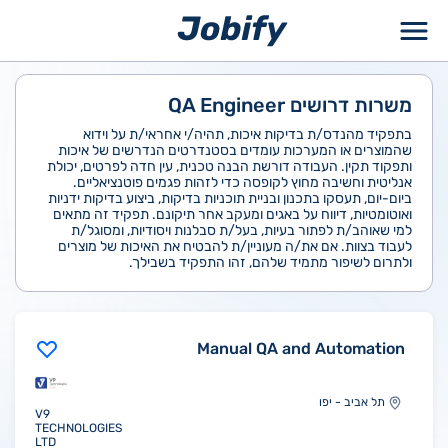
ילוג
תוכן
משרות דרושים QA Engineer
בתפקיד מהנדס/ת בדיקות איכות, תהיה/י אחראי/ת על וידוא
שהמוצרים או המערכות עומדים בסטנדרטים הנדרשים של איכות
ותפקוד תקין. העבודה דורשת הבנה טכנית, עין חדה לפרטים, יכולת
אנליטית וחשיבה מחוץ לקופסה כדי לזהות פגמים פוטנציאליים.
ביום-יום, תעסקו בתכנון ובניית תוכניות בדיקות, ביצוע בדיקות ידניות
ואוטומטיות, דיווח על באגים ומעקב אחר תיקונם. תפקיד זה מתאים
למי שאוהב/ת לפתור בעיות, בעל/ת סבלנות ויסודיות, ומסוגל/ת
לעבוד בצוות. אם את/ה מעוניין/ת להבטיח את האיכות של מוצרים
ולתרום לשיפור מתמיד שלהם, זהו התפקיד בשבילך.
Manual QA and Automation
תל אביב - יפו
V9
TECHNOLOGIES
LTD