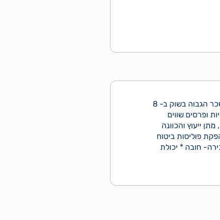
לחברת ביטוח המובילה בישראל, דרושים/ות נציגי/ות מכירות טלפוניות ללקוחות החברה! ממוצע שכר הגבוה בשוק ב- 8
ת ופרסים שווים
תן ייעוץ והכוונה
פקת פוליסות ביטוח
8:00-13:0 * וורבאליות, יכולות מכירה- חובה * יכולת