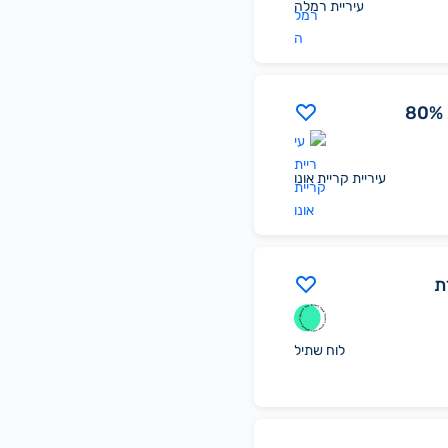
עיריית רמלה
דרוש/ה עו"ס התמכרויות 80%
עיריית קריית אונו
ת
לוח שתיל