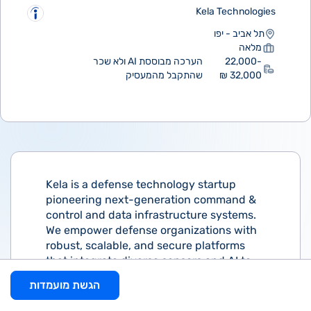
Kela Technologies
תל אביב - יפו
מלאה
22,000-
הערכה מבוססת AI ולא שכר
32,000 ₪
שהתקבל מהמעסיק
Kela is a defense technology startup
pioneering next-generation command &
control and data infrastructure systems.
We empower defense organizations with
robust, scalable, and secure platforms
that integrate diverse sensors and AI to
deliver real-time battlefield intelligence.
הגשת מועמדות
Backed by leading investors, Kela
combines Israeli innovation with global