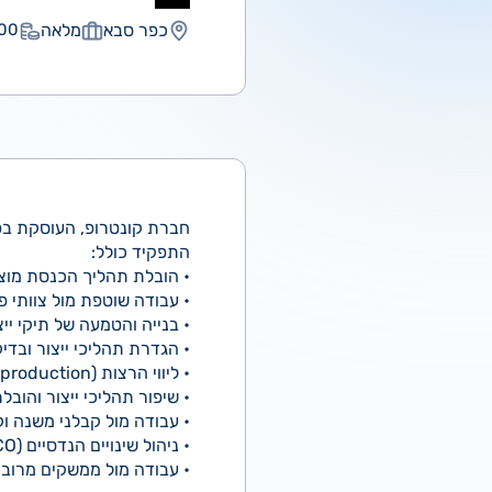
כפר סבא
מלאה
0 ₪
חברת קונטרופ, העוסקת בפיתוח 
התפקיד כולל:
• הובלת תהליך הכנסת מוצרים חדשים לייצור (PI
• עבודה שוטפת מול צוותי 
• בנייה והטמעה של תיקי ייצו
• הגדרת תהליכי ייצור ובדי
• ליווי הרצות (Prototypes / Pilot / Pre-production) וניתוח תקלות
• שיפור תהליכי ייצור והובלת פעולות לה
• עבודה מול קבלני משנה וקווי 
• ניהול שינויים הנדסיים (ECO) והטמעתם בייצור
• עבודה מול ממשקים מרובים