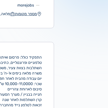
morejobs
מספר מקומות
מלאה, 
התפקיד כולל: פרסום ואיתור
טלפוניים ופרונטליים, כתיב
השתלבות בצוות צעיר, משפח
משרה מלאה בימים א'-ה' בין השעות 8:00-16:30
יום עבודה מהבית לאחר חפי
שכר: 10,000-11,0000 ש"ח + קליטה כעובד/ת חברה מהיום הראשון עם שלל תנאים מפנקים! וביניהם:
סיבוס לארוחת צהריים
חנייה בבניין / מערך הסעות
קרן השתלמות לאחר שנה
זכאות לטלפון נייד מהחברה