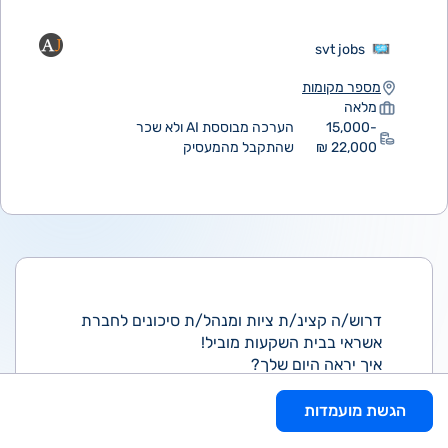
svt jobs
מספר מקומות
מלאה
15,000-
הערכה מבוססת AI ולא שכר
22,000 ₪
שהתקבל מהמעסיק
דרוש/ה קצינ/ת ציות ומנהל/ת סיכונים לחברת
אשראי בבית השקעות מוביל!
איך יראה היום שלך?
תחומי אחריות -
בנייה והובלת האסטרטגיה - גיבוש, עדכון והטמעת
הגשת מועמדות
מדיניות ניהול הסיכונים, הציות ואיסור הלבנת הון