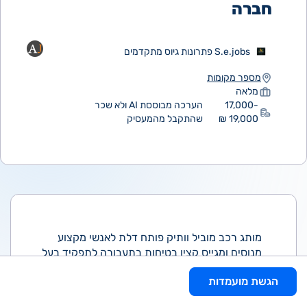
חברה
S.e.jobs פתרונות גיוס מתקדמים
מספר מקומות
מלאה
17,000-
הערכה מבוססת AI ולא שכר
19,000 ₪
שהתקבל מהמעסיק
מותג רכב מוביל וותיק פותח דלת לאנשי מקצוע
מנוסים ומגייס קצין בטיחות בתעבורה לתפקיד בעל
השפעה רחבה בלב הפעילות התפעולית של הארגון.
הגשת מועמדות
במסגרת התפקיד תהיו הסמכות המקצועית בתחום
הבטיחות ותובילו את כלל תהליכי הפיקוח, הבקרה