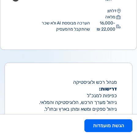
דלתון
מלאה
16,000-
הערכה מבוססת AI ולא שכר
22,000 ₪
שהתקבל מהמעסיק
מנהל רכש ולוגיסטיקה
דרישות:
כפיפות למנכ"ל
ניהול מערך הרכש, הלוגיסטיקה והמלאי.
ניהול ספקים ומשא ומתן בארץ ובחו"ל.
ניהול והובלת צוות עובדים.
אופטימיזציה וייעול של שרשרת האספקה.
הגשת מועמדות
עבודה עם מערכות Priority ו-Excel.
דרישות: