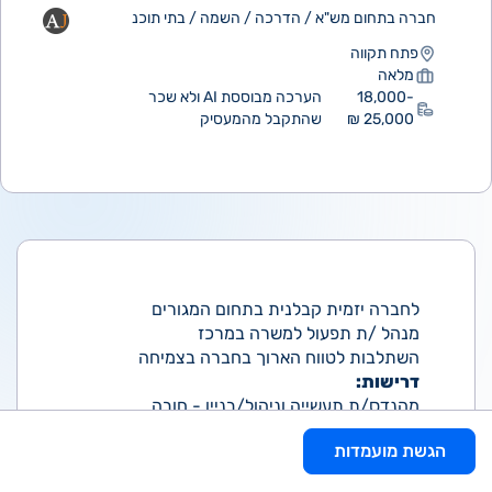
חברה בתחום מש"א / הדרכה / השמה / בתי תוכנ
פתח תקווה
מלאה
18,000-
הערכה מבוססת AI ולא שכר
25,000 ₪
שהתקבל מהמעסיק
לחברה יזמית קבלנית בתחום המגורים
מנהל /ת תפעול למשרה במרכז
השתלבות לטווח הארוך בחברה בצמיחה
דרישות:
מהנדס/ת תעשייה וניהול/בניין - חובה
5 שנות ניסיון בענף הבניה - חובה
הגשת מועמדות
ניסיון קודם בתחום התפעול - חובה המשרה מיועדת
לנשים ולגברים כאחד.