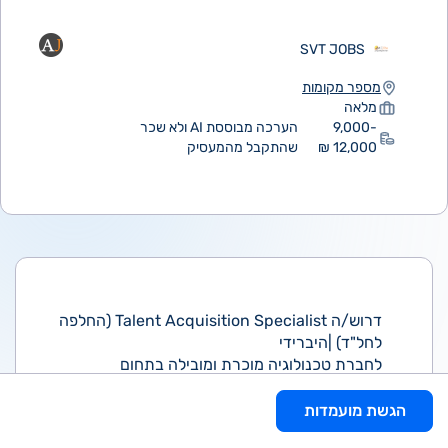
SVT JOBS
מספר מקומות
מלאה
9,000-
הערכה מבוססת AI ולא שכר
12,000 ₪
שהתקבל מהמעסיק
דרוש/ה Talent Acquisition Specialist (החלפה
לחל"ד) |היברידי
לחברת טכנולוגיה מוכרת ומובילה בתחום
התחבורה החכמה דרוש/ה Talent Acquisition
Specialist לתפקיד משמעותי בצוות הגיוס, עם
הגשת מועמדות
אחריות מלאה על גיוסי Operations ושירות