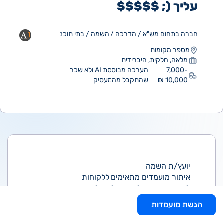
עליך (; $$$$$
חברה בתחום מש"א / הדרכה / השמה / בתי תוכנ
מספר מקומות
מלאה, חלקית, היברידית
7,000-
הערכה מבוססת AI ולא שכר
10,000 ₪
שהתקבל מהמעסיק
יועץ/ת השמה
איתור מועמדים מתאימים ללקוחות
ליווי המועמדים לאורך כל תהליך הגיוס
ללא ימי שישי
הגשת מועמדות
תנאים טובים ושכר ללא תקרה$$
דרישות: