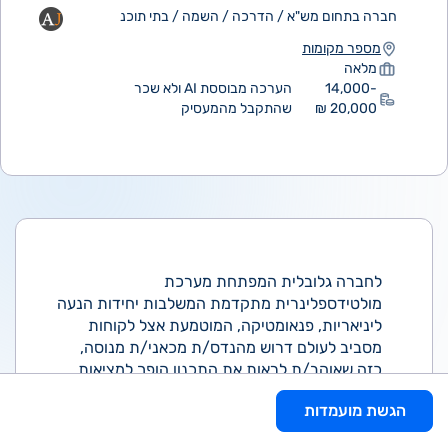
חברה בתחום מש"א / הדרכה / השמה / בתי תוכנ
מספר מקומות
מלאה
14,000-
הערכה מבוססת AI ולא שכר
20,000 ₪
שהתקבל מהמעסיק
לחברה גלובלית המפתחת מערכת
מולטידספלינרית מתקדמת המשלבות יחידות הנעה
ליניאריות, פנאומטיקה, המוטמעת אצל לקוחות
מסביב לעולם דרוש מהנדס/ת מכאני/ת מנוסה,
כזה שאוהב/ת לראות את התכנון הופך למציאות
בשטח, ומעוניין להצטרף לנבחרת המכאנית שלנו.
הגשת מועמדות
מה תעשה/י אצלנו?
תכנון מכאני מקצה לקצה של מערכות ומכלולים