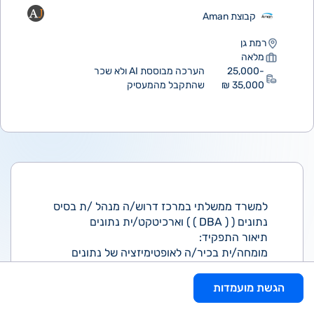
קבוצת Aman
רמת גן
מלאה
25,000-
הערכה מבוססת AI ולא שכר
35,000 ₪
שהתקבל מהמעסיק
למשרד ממשלתי במרכז דרוש/ה מנהל /ת בסיס
נתונים ( ( DBA ) ) וארכיטקט/ית נתונים
תיאור התפקיד:
מומחה/ית בכיר/ה לאופטימיזציה של נתונים
וארכיטקטורת Big Data. התפקיד מיועד להוות
"סמכות מקצועית" עבור צוותי ה- data והפיתוח
הגשת מועמדות
תוך ביצוע אופטימיזציה לשאילתות כבדות, תכנון