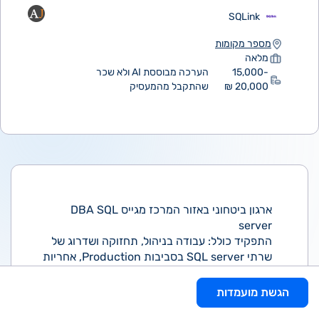
SQLink
מספר מקומות
מלאה
15,000-
הערכה מבוססת AI ולא שכר
20,000 ₪
שהתקבל מהמעסיק
ארגון ביטחוני באזור המרכז מגייס DBA SQL
server
התפקיד כולל: עבודה בניהול, תחזוקה ושדרוג של
שרתי SQL server בסביבות Production, אחריות
על יציבות וביצועים של מסדי נתונים, הקמה וניהול
של פתרונות זמינות ושרידות, ביצוע גיבויים
הגשת מועמדות
ושחזורים, כתיבת סקריפטים לאוטומציה וניטור