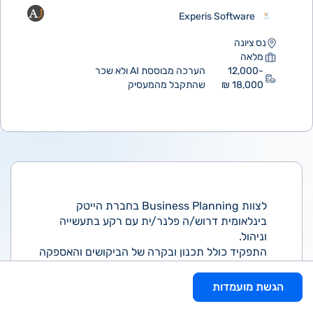
Experis Software
נס ציונה
מלאה
12,000-
הערכה מבוססת AI ולא שכר
18,000 ₪
שהתקבל מהמעסיק
לצוות Business Planning בחברת הייטק
בינלאומית דרוש/ה פלנר/ית עם רקע בתעשייה
וניהול.
התפקיד כולל תכנון ובקרה של הביקושים והאספקה
למוצרי החברה, עבודה מול ממשקים מגוונים בארץ
ובעולם, ואחריות על תחזיות, רמות מלאי
הגשת מועמדות
ואופטימיזציית תהליכים תפעוליים.