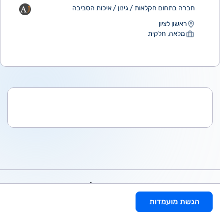
חברה בתחום חקלאות / גינון / איכות הסביבה
ראשון לציון
מלאה, חלקית
משרות נוספות מומלצות עבורך
הגשת מועמדות
נהגים /ות עם רישיון ג' (עד 12 טון)? מקומכם