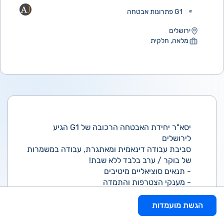
G1 פתרונות אבטחה
ירושלים
מלאה, חלקית
יסא"ר יחידת האבטחה הרכובה של G1 הגיע
לירושלים
סביבת עבודה דינאמית ומאתגרת, עבודה במשמרות
של בוקר / ערב בלבד ללא שבת!
- תנאים סוציאליים מיטיבים
- מענקי הצטרפות והתמדה
- 55 ש"ח לשעה
מותנה במעבר קורס מתקדם ב' - בן 8 ימים
הגשת מועמדות
***מענק כספי לבאים עם קורס רלוונטי בתוקף****