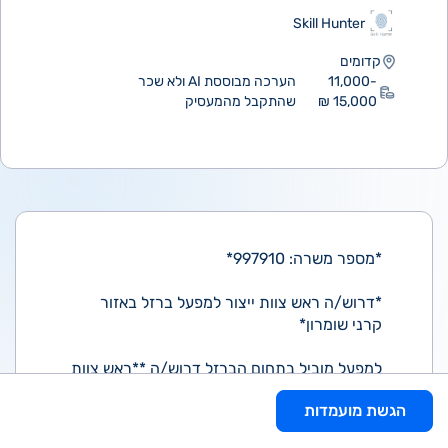
Skill Hunter
קדומים
11,000-
הערכה מבוססת AI ולא שכר
15,000 ₪
שהתקבל מהמעסיק
*מספר משרה: 997910*
*דרוש/ה ראש צוות ייצור למפעל ברזל באזור
קרני שומרון*
למפעל מוביל בתחום הברזל דרוש/ה **ראש צוות
ייצור** לתפקיד הכולל ניהול שוטף של מערך
הגשת מועמדות
הייצור, הובלת צוות עובדים ואחריות על עמידה
ביעדי איכות, תפוקה ובטיחות.