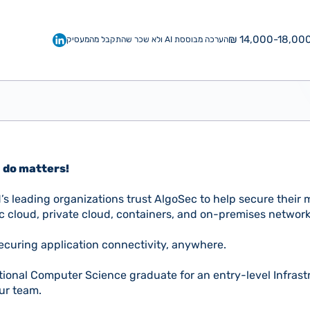
14,000-18,000 
הערכה מבוססת AI ולא שכר שהתקבל מהמעסיק
 do matters!
’s leading organizations trust AlgoSec to help secure their m
c cloud, private cloud, containers, and on-premises network
securing application connectivity, anywhere.
tional Computer Science graduate for an entry-level Infras
our team.