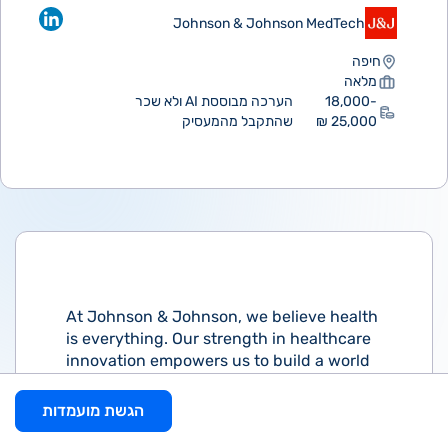
Johnson & Johnson MedTech
חיפה
מלאה
18,000-
הערכה מבוססת AI ולא שכר
25,000 ₪
שהתקבל מהמעסיק
At Johnson & Johnson, we believe health
is everything. Our strength in healthcare
innovation empowers us to build a world
where complex diseases are prevented,
treated, and cured, where treatments are
הגשת מועמדות
smarter and less invasive, and solutions