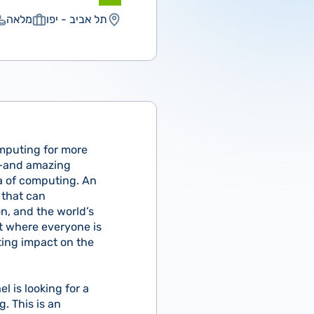
תל אביב - יפו
מלאה
mputing for more
gy—and amazing
ra of computing. An
 that can
n, and the world’s
nt where everyone is
ting impact on the
l is looking for a
. This is an