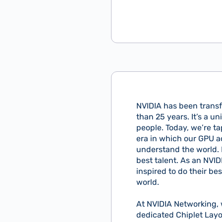
NVIDIA has been trans
than 25 years. It’s a 
people. Today, we’re ta
era in which our GPU ac
understand the world. 
best talent. As an NVI
inspired to do their b
world.
At NVIDIA Networking, w
dedicated Chiplet Layou