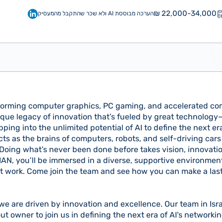
22,000-34,000 ₪
הערכה מבוססת AI ולא שכר שהתקבל מהמעסיק
forming computer graphics, PC gaming, and accelerated co
unique legacy of innovation that’s fueled by great technolo
pping into the unlimited potential of AI to define the next e
ts as the brains of computers, robots, and self-driving cars
Doing what’s never been done before takes vision, innovatio
DIAN, you’ll be immersed in a diverse, supportive environme
est work. Come join the team and see how you can make a las
e are driven by innovation and excellence. Our team in Israe
t owner to join us in defining the next era of AI's networking