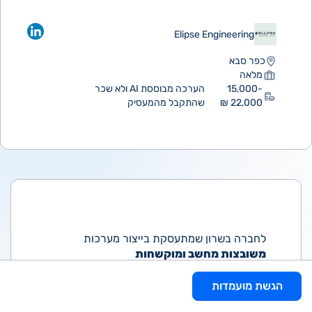
Elipse Engineering
כפר סבא
מלאה
15,000-
הערכה מבוססת AI ולא שכר
22,000 ₪
שהתקבל מהמעסיק
לחברה בשרון שמתעסקת בייצור מערכות
משובצות מחשב ומוקשחות
עבור התעשייה הביטחונית והאזרחית
דרוש/ה
הגשת מועמדות
מנהל/ת ייצור
.